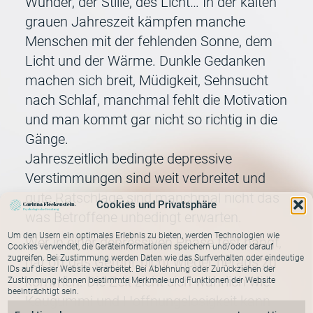
Wunder, der Stille, des Licht… In der kalten
grauen Jahreszeit kämpfen manche
Menschen mit der fehlenden Sonne, dem
Licht und der Wärme. Dunkle Gedanken
machen sich breit, Müdigkeit, Sehnsucht
nach Schlaf, manchmal fehlt die Motivation
und man kommt gar nicht so richtig in die
Gänge.
Jahreszeitlich bedingte depressive
Verstimmungen sind weit verbreitet und
gute Ratschläge sind manchmal nicht das
Cookies und Privatsphäre
was Betroffene unbedingt erwarten.
Um den Usern ein optimales Erlebnis zu bieten, werden Technologien wie
Wer in einer depressiven Phase fest hängt,
Cookies verwendet, die Geräteinformationen speichern und/oder darauf
zugreifen. Bei Zustimmung werden Daten wie das Surfverhalten oder eindeutige
hat oft das Gefühl, nicht wieder heraus zu
IDs auf dieser Website verarbeitet. Bei Ablehnung oder Zurückziehen der
kommen. Die Zeit zieht sich wahrlich wie
Zustimmung können bestimmte Merkmale und Funktionen der Website
beeinträchtigt sein.
Kaugummi und Hoffnungslosigkeit kann