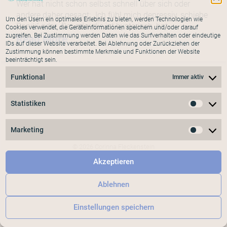
Wer hat nicht schon selbst schnell über sich oder
andere daher gesagt: „Ich fühl mich depressiv, schiebe
Um den Usern ein optimales Erlebnis zu bieten, werden Technologien wie
Panik“ oder „Der oder die ist hysterisch, hat …
Cookies verwendet, die Geräteinformationen speichern und/oder darauf
zugreifen. Bei Zustimmung werden Daten wie das Surfverhalten oder eindeutige
Read More
IDs auf dieser Website verarbeitet. Bei Ablehnung oder Zurückziehen der
Zustimmung können bestimmte Merkmale und Funktionen der Website
beeinträchtigt sein.
Funktional
Immer aktiv
Statistiken
LINKEDIN
Statis
IMPRESSUM / DATENSCHUTZ / NUTZUNG
Marketing
Marke
© 2026 Corinna Fleckenstein
Alle Rechte vorbehalten
Akzeptieren
Ablehnen
Einstellungen speichern